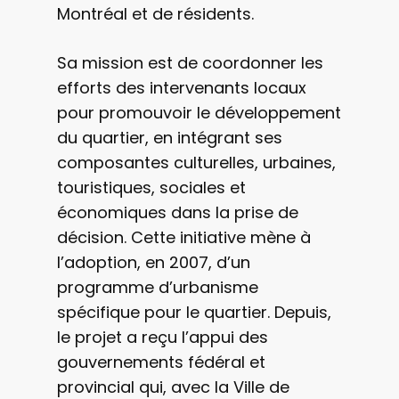
Montréal et de résidents.
votre communauté
Sa mission est de coordonner les
Projets en cours
efforts des intervenants locaux
pour promouvoir le développement
Ville de Westmou
du quartier, en intégrant ses
Contact
composantes culturelles, urbaines,
touristiques, sociales et
English
économiques dans la prise de
Créer un compte
décision. Cette initiative mène à
l’adoption, en 2007, d’un
Se connecter
programme d’urbanisme
spécifique pour le quartier. Depuis,
le projet a reçu l’appui des
gouvernements fédéral et
provincial qui, avec la Ville de