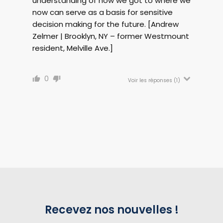
understanding of how we got to where we
now can serve as a basis for sensitive
decision making for the future. [Andrew
Zelmer | Brooklyn, NY – former Westmount
resident, Melville Ave.]
0
Voir les réponses
(1)
Recevez nos nouvelles !