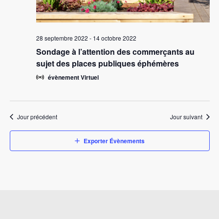
Participez aux proje
votre communauté
28 septembre 2022
-
14 octobre 2022
Sondage à l’attention des commerçants au
Projets en cours
sujet des places publiques éphémères
Ville de Westmou
évènement Virtuel
Contact
English
Jour précédent
Jour suivant
Créer un compte
Exporter Évènements
Se connecter