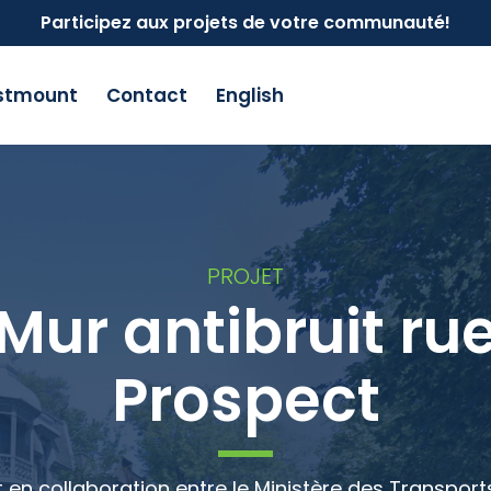
Participez aux projets de votre communauté!
estmount
Contact
English
PROJET
Mur antibruit ru
Prospect
t en collaboration entre le Ministère des Transports